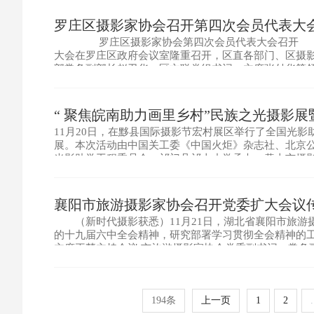
罗庄区摄影家协会召开第四次会员代表大
罗庄区摄影家协会第四次会员代表大会召开 11
大会在罗庄区政府会议室隆重召开，区直各部门、区摄影
部常务副部长赵卫华、区文联党组书记、主席张付华
上，罗庄区摄影家协会主席团主席翟小锋同志代表第三
“ 聚焦皖南助力画里乡村”民族之光摄影
11月20日，在黟县国际摄影节宏村展区举行了全国光影
展。本次活动由中国关工委《中国火炬》杂志社、北京
光影助学工程委员会、祁门县祁山小学承办；黄山市摄
业集团有限公司共同协办。这次摄影展，线上线下共展出
创
襄阳市旅游摄影家协会召开党委扩大会议
（新时代摄影获悉）11月21日，湖北省襄阳市旅游摄
的十九届六中全会精神，研究部署学习贯彻全会精神的
主席王慧主持会议;市旅游摄影家协会党委副书记、常务
会;副主席彭希楠、杨光志、刘吉阳、蔡俊民、肖育玲以
194条
上一页
1
2
.