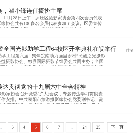
会，翟小锋连任摄协主席
月28日上午，罗庄区摄影家协会第四次会员代表
家协会共有100多名会员代表参加了会议。区委宣传
等领导出席了会议。 张付华同志主持会议 会
届理事会作工作报告，全面回顾总结了第三届理事
展暨全国光影助学工程64校区开学典礼在皖举行
作
助学工程第六届“ 聚焦皖南助力画里乡村”民族之光摄影
公益摄影协会、黟县国际摄影节组委会共同主办；全国
影家协会、山东乐得仕软木发展有限公司、海南鑫洋实
摄影作品560幅，均来自于56个民族光影助学班学生
传达贯彻党的十九届六中全会精神
影家协会召开党委(扩大)会议，专题传达学习贯彻党
工作安排。中共襄阳市旅游摄影家协会党委副书记、副
副主席李连生、副书记、副主席杨守才畅谈了学习体
及协会骨干出席了会议。中共襄阳市旅游摄影家协会党
..
3
4
5
6
7
...
24
25
下一页