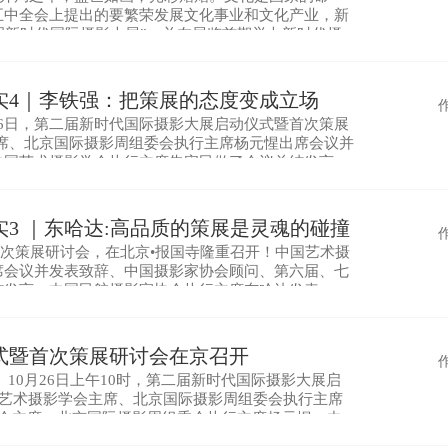
五中全会上提出的要繁荣发展文化事业和文化产业，新
第二届新时代国际摄影大展”，并在展览前期举办新时代摄
摄影策展研讨会选址于首都文化的新地标——
实4｜李铁强：把策展的态度变成立场
6日，第二届新时代国际摄影大展启动仪式暨首次策展
席、北京国际摄影周组委会执行主席杨元惺出席会议并
中国艺术摄影学会执行主席朱宪民做了会议总结发言。
文纪实摄影家李铁强在会上发表了“把策展的态
3 ｜东哈达:高品质的策展是灵魂的碰撞
次策展研讨会，在北京•报国寺隆重召开！中国艺术摄
席会议并发表致辞、中国摄影家协会顾问、第六届、七
结发言。中国民航摄影家协会执行主席东哈达发表
主席致辞 朱宪民主席总结发言
式暨首次策展研讨会在京召开
10月26日上午10时，第二届新时代国际摄影大展启
国艺术摄影学会主席、北京国际摄影周组委会执行主席
学会主席、北京国际摄影周组委会执行主席杨元惺，中
学会执行主席朱宪民，新时代摄影主编闪中