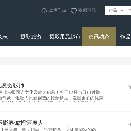
上传作品
收藏本站
杂志
摄影旅游
摄影用品超市
资讯动态
作品
志愿摄影师
将在北京报国寺文化园盛大启幕！将于12月25日13时举
新气象、讴歌人民新创造的摄影精品，发掘更多的优秀
的坚强决心和坚定信念，以及对美好生活的无限向往与
着力打造出具有重大影响力的国际性摄影艺术展示
摄影界诚招策展人
划的开局之年，盛世如画，光彩熠熠。文化是国家的命