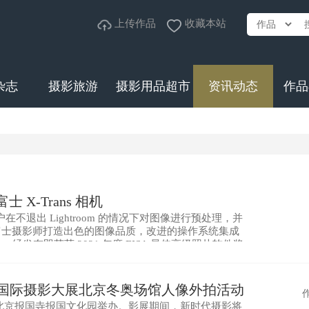
上传作品
收藏本站
杂志
摄影旅游
摄影用品超市
资讯动态
作品
 X-Trans 相机
用户在不退出 Lightroom 的情况下对图像进行预处理，并
，为富士摄影师打造出色的图像品质，改进的操作系统集成
一经发布即荣获 2021 年度 EISA 最佳高级照片软件奖
代国际摄影大展北京冬奥场馆人像外拍活动
日在北京报国寺报国文化园举办。影展期间，新时代摄影将