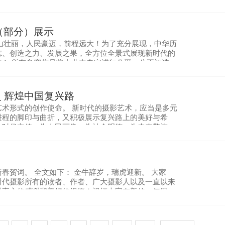
新手法展现时代发展，大美河山。 “首届新时代手机
（部分）展示
江山壮丽，人民豪迈，前程远大！为了充分展现，中华历
志、创造之力、发展之果，全方位全景式展现新时代的
稿！ 所有参赛作品将由业内专家进行公平、公正评选，
新时代摄影杂志上公布！获奖摄影师用镜头展现民
 辉煌中国复兴路
术形式的创作使命。 新时代的摄影艺术，应当是多元
进程的脚印与曲折，又积极展示复兴路上的美好与希
为时代立传、为人民画像、为社会明德、为未来擎旗。
在于一时期的追踪、一系列的归集，从而以主题鲜明
春贺词。 全文如下： 金牛辞岁，瑞虎迎新。 大家
时代摄影所有的读者、作者、广大摄影人以及一直以来
以衷心的感谢和美好的祝愿！祝福大家在新的一年里，
摄影大展将在北京文化地标报国寺隆重举行。此次大