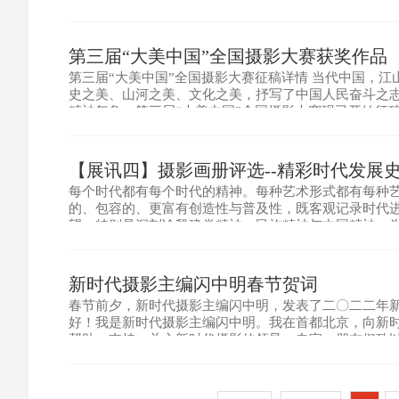
记录身边的故事，用新视角捕捉民俗风情、文化古韵，用
摄影大
第三届“大美中国”全国摄影大赛获奖作品
第三届“大美中国”全国摄影大赛征稿详情 当代中国，
史之美、山河之美、文化之美，抒写了中国人民奋斗之
精神气象，第三届“大美中国”全国摄影大赛现已开始征
展出公示，评选结果将在新时代摄影网站、微信平台及
【展讯四】摄影画册评选--精彩时代发展史
每个时代都有每个时代的精神。每种艺术形式都有每种艺
的、包容的、更富有创造性与普及性，既客观记录时代
望，特别是深刻诠释建党精神、民族精神与中国精神，
这样的摄影作品，可以是一刻的定格、一瞬的捕捉，更
化、作品集
新时代摄影主编闪中明春节贺词
春节前夕，新时代摄影主编闪中明，发表了二〇二二年新
好！我是新时代摄影主编闪中明。我在首都北京，向新
帮助、支持、关心新时代摄影的领导、专家、朋友们致
阖家欢乐，虎年吉祥！ 四月十六日，第三届新时代国际
展，