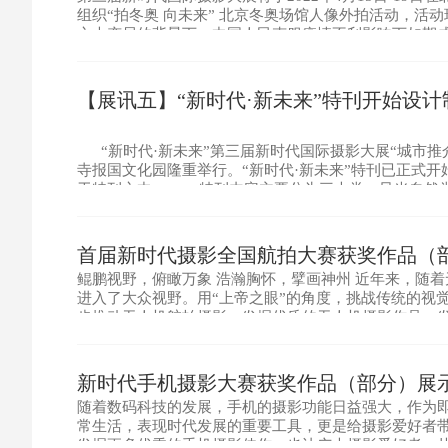
组织“拍冬奥 向未来” 北京冬奥场馆人像外拍活动，活
之大变局的背景下，中国人民克服疫情不利影响下如期
盛会，为奥林匹克运动续写了新的传奇，也将在中华民
【展讯五】“新时代·新未来”特刊开始设计
“新时代·新未来”第三届新时代国际摄影大展“城市推介”主
寺报国文化园隆重举行。“新时代·新未来”特刊已正式
于特刊之中。 特刊内容主要分为三大类：风光自然类
风貌、和谐社会、民族一家亲、文化遗产、生态文明、
首届新时代摄影全国航拍大赛获奖作品（
鲲鹏视野，俯瞰万象 浩瀚胸怀，擘画神州 近年来，随
进入了大众视野。用“上帝之眼”的角度，挑战传统的视
步推动无人机航拍摄影，发掘优质的无人机摄影作品，发
拍大赛”现诚邀全国各地航拍协会，广大摄影机构与航拍
新时代手机摄影大赛获奖作品（部分）展
随着数码科技的发展，手机的摄影功能日益强大，作为
常生活，表现时代发展的重要工具，更是给摄影爱好者
发掘更多优秀的手机摄影佳作。也让广大摄影爱好者，