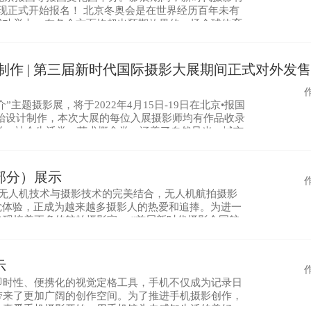
动现正式开始报名！ 北京冬奥会是在世界经历百年未有
成功举办，在各个方面均超出预期效果的一场全球体育
族伟大复兴的历史进程中留下浓墨重彩的一笔。
制作 | 第三届新时代国际摄影大展期间正式对外发售
题摄影展，将于2022年4月15日-19日在北京•报国
开始设计制作，本次大展的每位入展摄影师均有作品收录
、社会生活类、艺术概念类，涵盖了自然风光、城市
民俗风情、乡村振
部分）展示
着无人机技术与摄影技术的完美结合，无人机航拍摄影
觉体验，正成为越来越多摄影人的热爱和追捧。为进一
现培养更多的航拍摄影家。 “首届新时代摄影全国航
爱好者踊跃投稿参赛。 大赛征稿期间，欢迎各地景区
示
即时性、便携化的视觉定格工具，手机不仅成为记录日
带来了更加广阔的创作空间。为了推进手机摄影创作，
从喜爱手机摄影开始，用手机镜头去感知生活的美好，