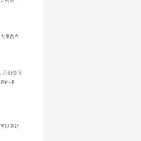
的日落照，
用大量留白
，我们便可
惊喜的相
更可以表达