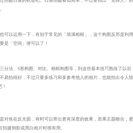
过拍摄日落的机会吧。日落拍摄看似简单，不过要拍出「见得人」
。
也可以运用一下，有别于常见的「填满相框」，这个构图反而是利
要是「空间」便可以了！
三分法、S形构图、对比、相框构图等，到这些基本技巧熟练了以后
不易拍得好，不过只要多练习和多参考他人的相片，也能拍出令人
吧！
是对焦在反光面，有时可以带出更有深度的效果，若果主题吻合，
个在拍摄倒影或黑白相片时很有用。