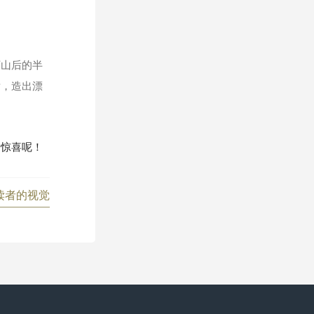
下山后的半
射，造出漂
的惊喜呢！
读者的视觉