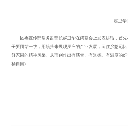
赵卫华同
区委宣传部常务副部长赵卫华在闭幕会上发表讲话，首先祝
子要团结一致，用镜头来展现罗庄的产业发展，留住乡愁记忆
好家园的精神风采。从而创作出有筋骨、有道德、有温度的好作
杨自国)