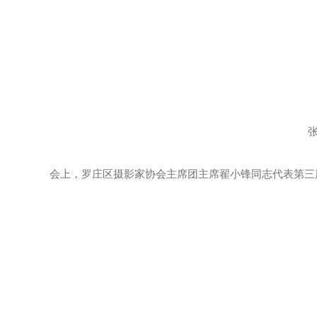
张付
会上，罗庄区摄影家协会主席团主席翟小锋同志代表第三届