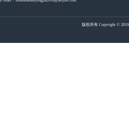
E-mail：xinshidaisheyingjia2018@aliyun.com
版权所有 Copyright © 20