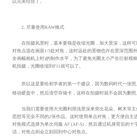
以完美结合了。
2. 尽量使用RAW格式
在拍摄风景时，基本要领是收缩光圈，加大景深，这样可以
对焦点选在画面1/3处对焦，这时远处的景物也许在景深范围
全画幅相机上时)的制作水平，为了避免光圈太小产生衍射模糊，
机拍摄，光圈收缩到F11就可以了。
所以这是要给初学者的第一个建议，因为数码时代一张照片
移动硬盘中，然后清空存储卡，这样在拍摄时就不会因为删照
当我们需要使用大光圈利用浅景深来突出花朵、树木等主体
思想等完全不同的2张作品。这时使用单点对焦，更方便自主选
对焦模式选择为单次伺服 AF (AF-S)，然后通过机身背后
话，对焦点则会立刻回到中心对焦点。