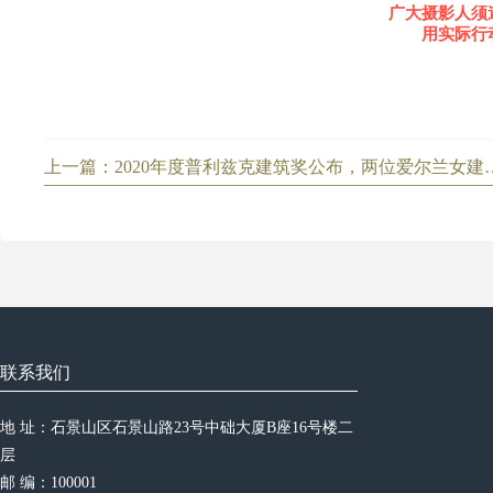
广大摄影人须
用实际行
上一篇：2020年度普利兹克建
联系我们
地 址：石景山区石景山路23号中础大厦B座16号楼二
层
邮 编：100001