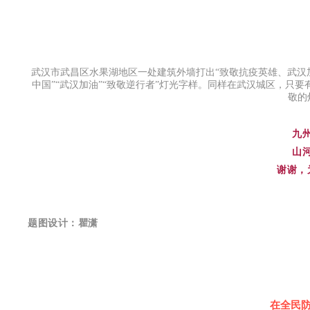
武汉市武昌区水果湖地区一处建筑外墙打出“致敬抗疫英雄、武汉
中国”“武汉加油”“致敬逆行者”灯光字样。同样在武汉城区，只
敬的
九
山
谢谢，
题图设计：瞿潇
在全民