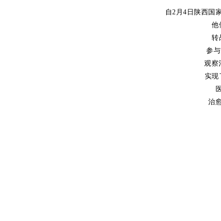
自2月4日陕西国
他
转
参与
观察
实现
治