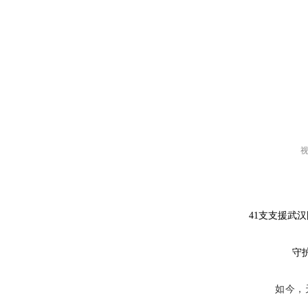
41支支援武汉
他
守
如今，