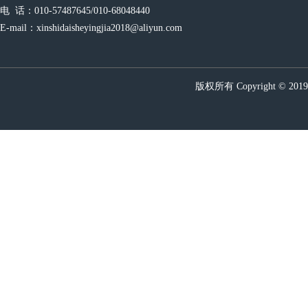
电  话：010-57487645/010-68048440
E-mail：xinshidaisheyingjia2018@aliyun.com
版权所有 Copyright © 20