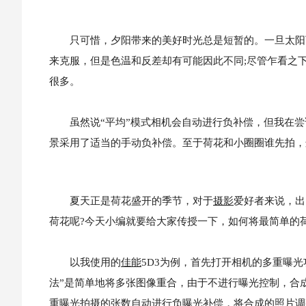
只可惜，夕阳带来的美好时光总是短暂的。一旦太阳下山
来克服，但是色温和反差却有可能因此不同;尽管乍看之
很多。
虽然说“平均”模式相机会自动进行负补偿，但我在尝
景采用了适当的手动负补偿。至于荷花和小圈圈谁先拍，
夏天正是荷花盛开的季节，对于
摄影
爱好者来说，出
荷花呢?今天小编就要给大家传授一下，如何将最简单的
以我使用的
佳能
5D3为例，首先打开相机的多重曝
法”是简单地将多张图像重合，由于不进行曝光控制，合
重曝光拍摄的张数自动进行负曝光补偿，将合成的照片调