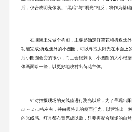
后，仅合成明亮像素。“黑暗”与“明亮”相反，将作为基
在脑海里先做个构图，主要是确定好荷花和折返焦外小
功能完成;折返焦外的小圈圈，可以寻找太阳光在水面上
后小圈圈会变的很小，而且会很刺眼，小圈圈的大小根据
体画面暗一些，以更好地映衬出荷花主体。
针对拍摄现场的光线值进行测光以后，为了呈现出阳光下自
/3 ～ 2 / 3格左右，并由模特儿的侧面打光，以营
的光线感。灯具都布置完成以后，只要再配合现场的自然