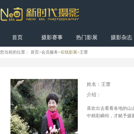
首页
摄影赛事
热门影展
摄影杂志
您当前的位置：
首页
>
会员服务
>
在线影展
>
王蕾
姓名：
王蕾
介绍：
喜欢出去看看各地的山
中精彩瞬间，才赋予摄